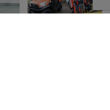
Kubota dealer
Dankzij Kubota Finance kunnen wij u
en compleet
aantrekkelijke financieringsmogelijkheden
 producten
aanbieden. Of het nu gaat om een grote of
doen.
een kleine machine, voor iedere wens is een
oplossing! Wij staan u graag te woord.
Neem contact op
Contact