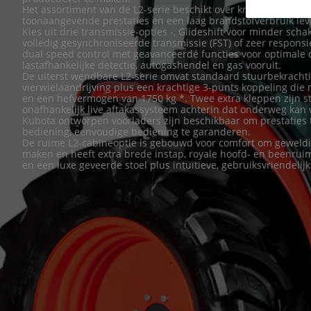
Het assortiment van de L2-serie beschikt over krachtige, sch
toonaangevende prestaties en een laag brandstofverbruik lev
Kies uit drie transmissie-opties -, Glideshift voor minder sch
volledig gesynchroniseerde transmissie (FST) of zeer responsi
dual speed control met geavanceerde functies voor optimale 
lastafhankelijke detectie, autogashendel en gas vooruit.
De uiterst wendbare L2-serie omvat standaard stuurbekrachti
vierwielaandrijving plus een krachtige 3-punts koppeling die
en een hefvermogen van 1750 kg *. Twee extra kleppen zijn 
onafhankelijk live aftakassysteem achterin dat onderweg kan 
Kubota ontworpen voorladers zijn beschikbaar om prestatie
bediening, eenvoudige bediening te garanderen.
De ruime L2-cabineoptie is gebouwd voor comfort om geweldige
maken en heeft extra brede instap, royale hoofd- en beenruim
en een luxe geveerde stoel plus intuïtieve, gebruiksvriendeli