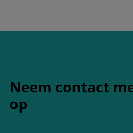
Neem contact me
op