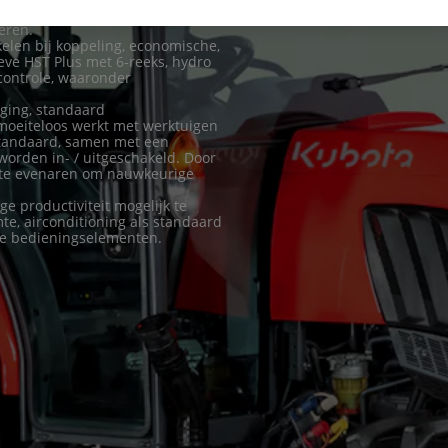
one dieselmotoren die
eren.
akelen bij koppeling, economische,
eve HST Plus met 6-reeks, hydro
controle, waaronder
ging, standaard
 moeiteloos werkt met werktuigen
standaard, samen met een
worden in- / uitgeschakeld. Door
s te evenaren om nauwkeurige
 productiviteit mogelijk te
te, airconditioning als standaard
jke bedieningselementen.