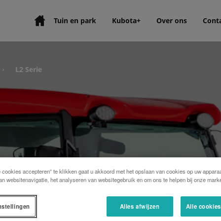
Tuin en park
Kubota+
Over ons
Cont
L2 Serie
›
e cookies accepteren” te klikken gaat u akkoord met het opslaan van cookies op uw apparaa
an websitenavigatie, het analyseren van websitegebruik en om ons te helpen bij onze marke
van Kubota, omvat het aanbod
pk, met een reeks functies
unnen uitvoeren met een
nstellingen
Alles afwijzen
Alle cookie
 om uw dag eenvoudiger en