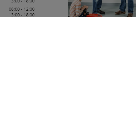
13:00 - 18:00
08:00 - 12:00
13:00 - 18:00
08:30 - 12:00
13:00 - 16:00
Wij zijn er trots op uw officiële 
in de regio te mogen zijn, met e
leveringsprogramma van Kubota
die aan uw behoeften zullen vol
.32.79
meer details
Tuin en park
Over ons