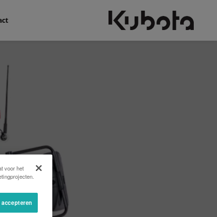
act
t voor het
tingprojecten.
s accepteren