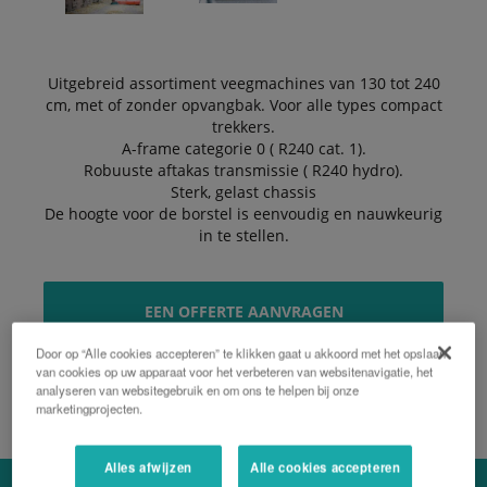
Uitgebreid assortiment veegmachines van 130 tot 240
cm, met of zonder opvangbak. Voor alle types compact
trekkers.
A-frame categorie 0 ( R240 cat. 1).
Robuuste aftakas transmissie ( R240 hydro).
Sterk, gelast chassis
De hoogte voor de borstel is eenvoudig en nauwkeurig
in te stellen.
EEN OFFERTE AANVRAGEN
Door op “Alle cookies accepteren” te klikken gaat u akkoord met het opslaan
van cookies op uw apparaat voor het verbeteren van websitenavigatie, het
BROCHURE
analyseren van websitegebruik en om ons te helpen bij onze
marketingprojecten.
Alles afwijzen
Alle cookies accepteren