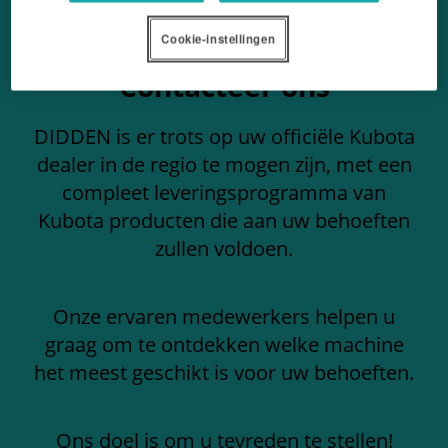
Cookie-instellingen
Contacteer ons
DIDDEN is er trots op uw officiële Kubota
dealer in de regio te mogen zijn, met een
compleet leveringsprogramma van
Kubota producten die aan uw behoeften
zullen voldoen.
Onze ervaren medewerkers helpen u
graag om te ontdekken welke machine
het meest geschikt is voor uw behoeften.
Ons doel is om u tevreden te stellen!