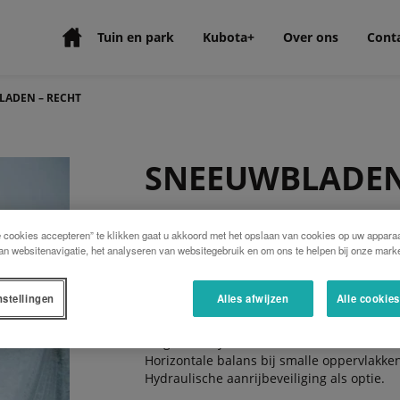
Tuin en park
Kubota+
Over ons
Cont
ADEN – RECHT
SNEEUWBLADEN
Een uitgebreid assortiment van bladen van
e cookies accepteren” te klikken gaat u akkoord met het opslaan van cookies op uw apparaa
an websitenavigatie, het analyseren van websitegebruik en om ons te helpen bij onze marke
voor winteronderhoud in stedelijke zones.
Categorie 0 A-frame.
Hydraulische zwenkverstelling.
nstellingen
Alles afwijzen
Alle cookie
Zeer slijtvaste slijtstroken (staal / polyuret
Slijtstrook met wegklapbeveiliging.
Enigszins asymmetrisch voor een max. we
Horizontale balans bij smalle oppervlakken 
Hydraulische aanrijbeveiliging als optie.