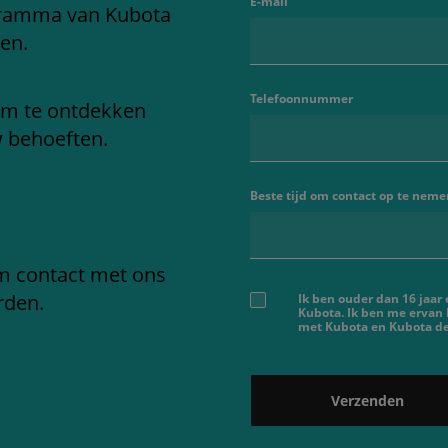
E-mail
gramma van Kubota
en.
Telefoonnummer
om te ontdekken
w behoeften.
Beste tijd om contact op te neme
em contact met ons
rden.
Ik ben ouder dan 16 jaar
Kubota. Ik ben me ervan
met Kubota en Kubota dea
Verzenden