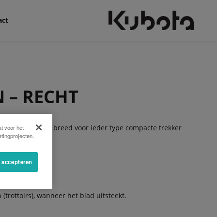
act
 – RECHT
 125 tot 180 cm breed voor ieder type compacte trekker
t voor het
tingprojecten.
s accepteren
haan).
rkbreedte.
(trottoirs), wanneer het blad uitsteekt.