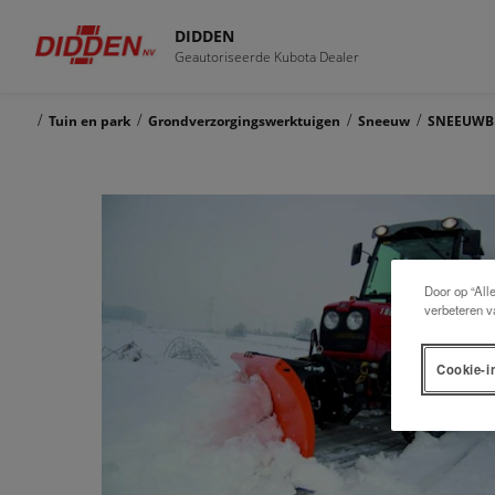
DIDDEN
Geautoriseerde Kubota Dealer
/
/
/
/
Tuin en park
Grondverzorgingswerktuigen
Sneeuw
SNEEUWBL
Door op “All
verbeteren v
Cookie-i