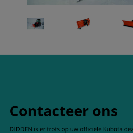
Contacteer ons
DIDDEN is er trots op uw officiële Kubota deal