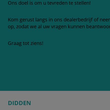
Ons doel is om u tevreden te stellen!
Kom gerust langs in ons dealerbedrijf of ne
op, zodat we al uw vragen kunnen beantwoo
Graag tot ziens!
DIDDEN