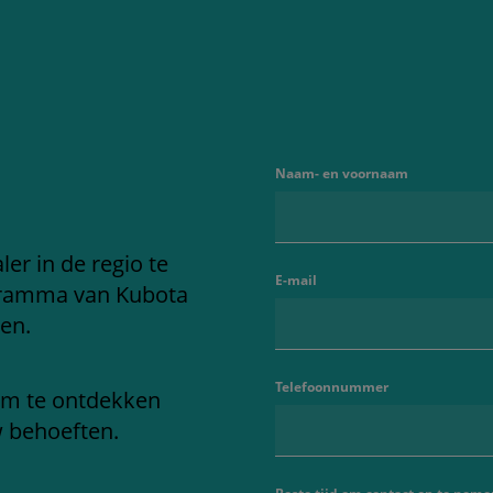
Naam- en voornaam
er in de regio te
E-mail
gramma van Kubota
en.
Telefoonnummer
om te ontdekken
w behoeften.