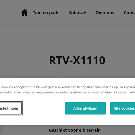
Tuin en park
Kubota+
Over ons
Cont
RTV-X1110
Volledige beheersing
De hydrostatische continu variabele trans
e cookies accepteren” te klikken gaat u akkoord met het opslaan van cookies op uw apparaa
levert zelfs in de moeilijkste omstandigh
an websitenavigatie, het analyseren van websitegebruik en om ons te helpen bij onze marke
deze garant voor een perfecte beheersin
normale omstandigheden brengt deze t
nstellingen
Alles afwijzen
Alle cookie
waardoor een trekvermogen tot 1 ton mogel
Geschikt voor elk terrein