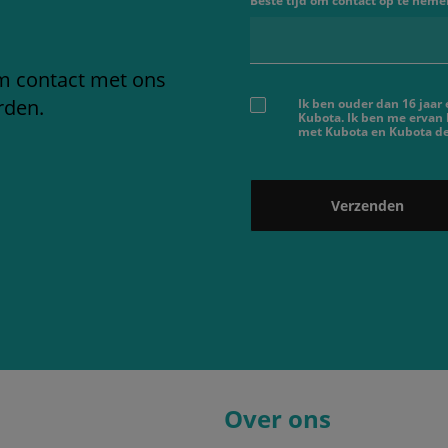
Beste tijd om contact op te neme
em contact met ons
rden.
Ik ben ouder dan 16 jaar
Kubota. Ik ben me ervan
met Kubota en Kubota dea
Verzenden
Over ons