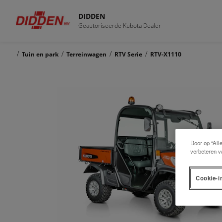
DIDDEN
Geautoriseerde Kubota Dealer
/
/
/
/
Tuin en park
Terreinwagen
RTV Serie
RTV-X1110
Door op “All
verbeteren v
Cookie-i