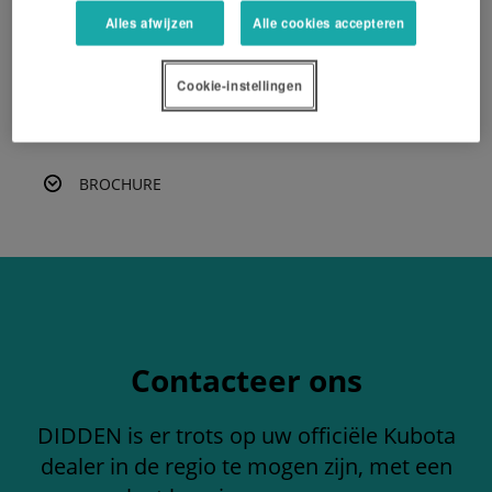
Tandriem voor zijtransmissie, met handbediende
Alles afwijzen
Alle cookies accepteren
riemspanner.
Cookie-instellingen
EEN OFFERTE AANVRAGEN
BROCHURE
Contacteer ons
DIDDEN is er trots op uw officiële Kubota
dealer in de regio te mogen zijn, met een