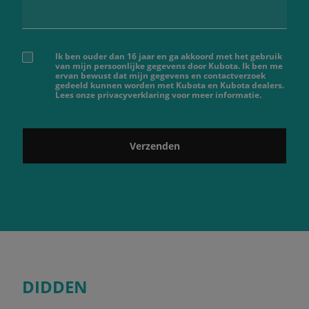
Ik ben ouder dan 16 jaar en ga akkoord met het gebruik
van mijn persoonlijke gegevens door Kubota. Ik ben me
ervan bewust dat mijn gegevens en contactverzoek
gedeeld kunnen worden met Kubota en Kubota dealers.
Lees onze privacyverklaring voor meer informatie.
Verzenden
DIDDEN