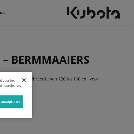
act
 – BERMMAAIERS
S met een werkbreedte van 120 tot 160 cm, voor
t voor het
tingprojecten.
k.
s accepteren