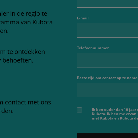
er in de regio te
E-mail
gramma van Kubota
en.
Telefoonnummer
om te ontdekken
w behoeften.
Beste tijd om contact op te neme
em contact met ons
rden.
Ik ben ouder dan 16 jaar
Kubota. Ik ben me ervan
met Kubota en Kubota dea