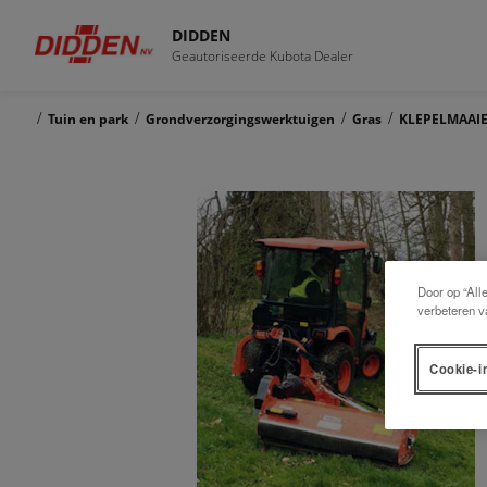
DIDDEN
Geautoriseerde Kubota Dealer
/
/
/
/
Tuin en park
Grondverzorgingswerktuigen
Gras
KLEPELMAAIE
Door op “All
verbeteren v
Cookie-i